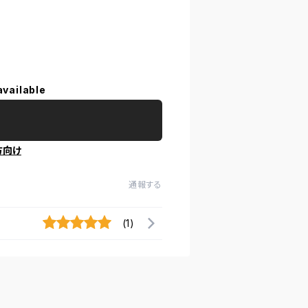
available
方向け
通報する
(1)