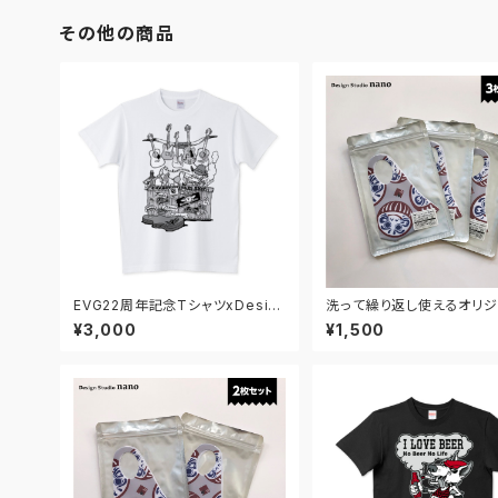
その他の商品
EVG22周年記念TシャツxDesig
洗って繰り返し使えるオリジ
n Studio nanoコラボ / 5.6オン
スク だるま【3枚セット】
¥3,000
¥1,500
スTシャツ (Printstar)