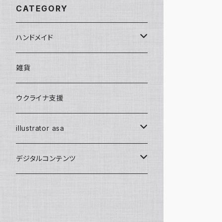
CATEGORY
ハンドメイド
キーホルダー・チャーム
雑貨
フラワー・レジン
クリスマスオーナメント
ウクライナ支援
ウッドバーニング
illustrator asa
アメリカン・ウェスタン
「九頭馬」アートプロジェクト
デジタルコンテンツ
エディション・プリント
イラスト画像
B2 Original Work
asaの手描きイラスト