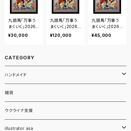
九頭馬「万事う
九頭馬「万事う
九頭馬「万事う
まくいく」2026
まくいく」2026
まくいく」2026
｜エディション・
｜エディション・
｜エディション・
¥30,000
¥120,000
¥45,000
プリント【A4額
プリント【B2額
プリント【A3額
装】
装】
装】
CATEGORY
ハンドメイド
キーホルダー・チャーム
雑貨
フラワー・レジン
クリスマスオーナメント
ウクライナ支援
ウッドバーニング
illustrator asa