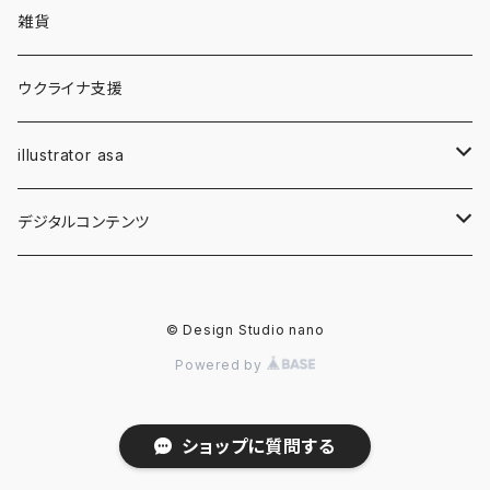
キーホルダー・チャーム
雑貨
フラワー・レジン
クリスマスオーナメント
ウクライナ支援
ウッドバーニング
illustrator asa
アメリカン・ウェスタン
「九頭馬」アートプロジェクト
デジタルコンテンツ
エディション・プリント
イラスト画像
© Design Studio nano
B2 Original Work
asaの手描きイラスト
Powered by
ショップに質問する