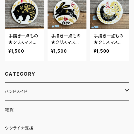
手描き一点もの
手描き一点もの
手描き一点もの
★クリスマスオ
★クリスマスオ
★クリスマスオ
ーナメント★ヒ
ーナメント★うさ
ーナメント★ク
¥1,500
¥1,500
¥1,500
グマ
ぎ
ジャク
CATEGORY
ハンドメイド
キーホルダー・チャーム
雑貨
フラワー・レジン
クリスマスオーナメント
ウクライナ支援