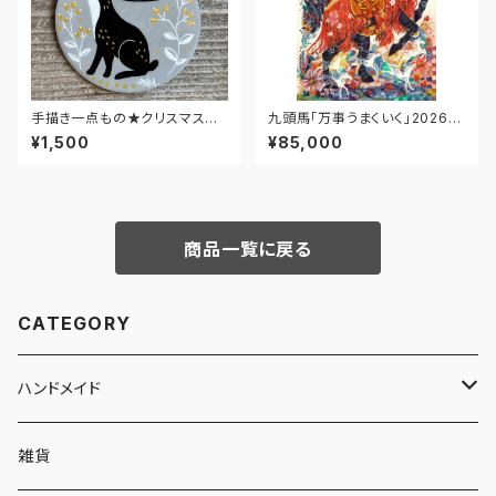
手描き一点もの★クリスマスオ
九頭馬「万事うまくいく」2026｜
ーナメント★うさぎ・グレー
エディション・プリント【B2シート
¥1,500
¥85,000
のみ】
商品一覧に戻る
CATEGORY
ハンドメイド
キーホルダー・チャーム
雑貨