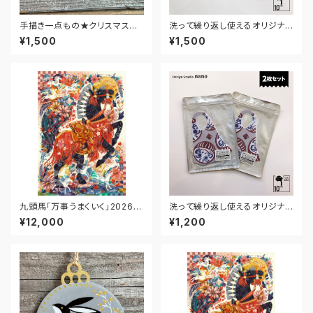
手描き一点もの★クリスマスオ
洗って繰り返し使えるオリジナル
ーナメント★グレートデン・ワイ
マスク nanoロゴ【3枚セット】
¥1,500
¥1,500
ン
九頭馬「万事うまくいく」2026｜
洗って繰り返し使えるオリジナル
エディション・プリント【A4シート
マスク だるま【2枚セット】
¥12,000
¥1,200
のみ】