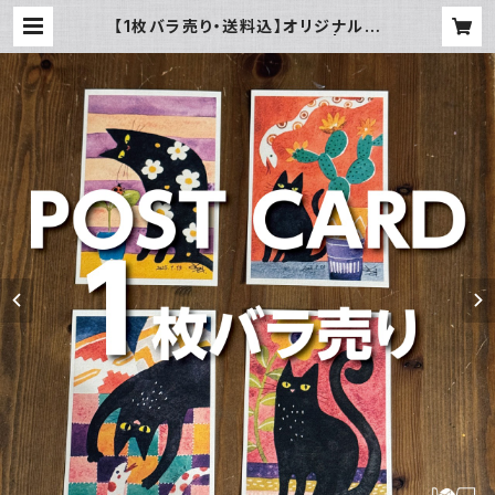
【1枚バラ売り・送料込】オリジナルポ
ストカード★黒ねこシリーズ1 | Desi
gn Studio nano