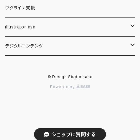
フラワー・レジン
クリスマスオーナメント
ウクライナ支援
ウッドバーニング
illustrator asa
アメリカン・ウェスタン
「九頭馬」アートプロジェクト
デジタルコンテンツ
エディション・プリント
イラスト画像
© Design Studio nano
B2 Original Work
asaの手描きイラスト
Powered by
ショップに質問する