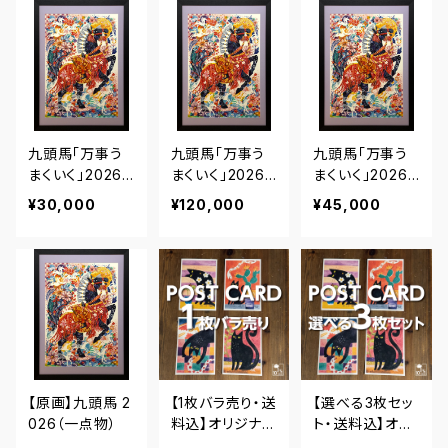
九頭馬「万事う
九頭馬「万事う
九頭馬「万事う
まくいく」2026
まくいく」2026
まくいく」2026
｜エディション・
｜エディション・
｜エディション・
¥30,000
¥120,000
¥45,000
プリント【A4額
プリント【B2額
プリント【A3額
装】
装】
装】
【原画】九頭馬 2
【1枚バラ売り・送
【選べる3枚セッ
026（一点物）
料込】オリジナル
ト・送料込】オリ
ポストカード★
ジナルポストカ