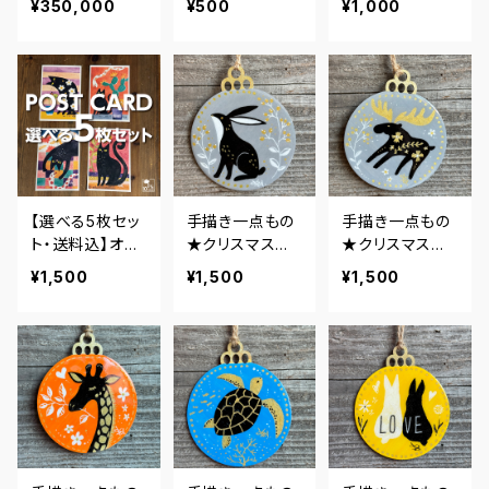
¥350,000
¥500
¥1,000
黒ねこシリーズ1
ード★黒ねこシ
リーズ1
【選べる5枚セッ
手描き一点もの
手描き一点もの
ト・送料込】オリ
★クリスマスオ
★クリスマスオ
ジナルポストカ
ーナメント★うさ
ーナメント★ヘ
¥1,500
¥1,500
¥1,500
ード★黒ねこシ
ぎ・グレー
ラジカ・グレー
リーズ1